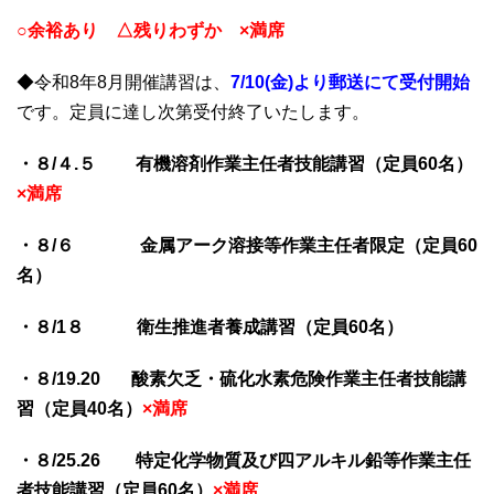
○余裕あり △残りわずか ×満席
◆令和8年8
月開催講習は、
7
/10(金)より郵送にて受付開始
です。定員に達し次第受付終了いたします。
・８/４.５ 有機溶剤作業主任者技能講習（定員60名）
×満席
・８/６ 金属アーク溶接等作業主任者限定（定員60
名）
・８/1８ 衛生推進者養成講習（定員60名）
・８/19.20 酸素欠乏・硫化水素危険作業主任者技能講
習（定員40名）
×満席
・８/25.26 特定化学物質及び四アルキル鉛等作業主任
者技能講習（定員60名）
×満席