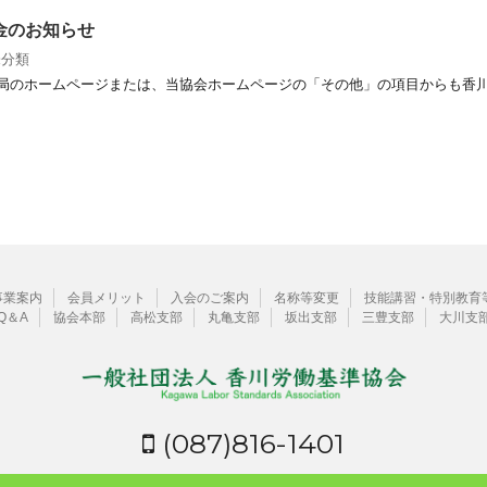
金のお知らせ
未分類
局のホームページまたは、当協会ホームページの「その他」の項目からも香
事業案内
会員メリット
入会のご案内
名称等変更
技能講習・特別教育
Q＆A
協会本部
高松支部
丸亀支部
坂出支部
三豊支部
大川支
(087)816-1401