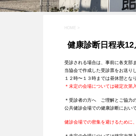
HOME
>
健康診断日程表12
受診される場合は、事前に各支部
当協会で作成した受診票をお送り
１２時〜１３時までは昼休憩とな
＊未定の会場については確定次第
＊受診者の方へ ご理解とご協力
公共健診会場での健康診断におい
健診会場での密集を
避けるために
＊未定の会場については確定次第