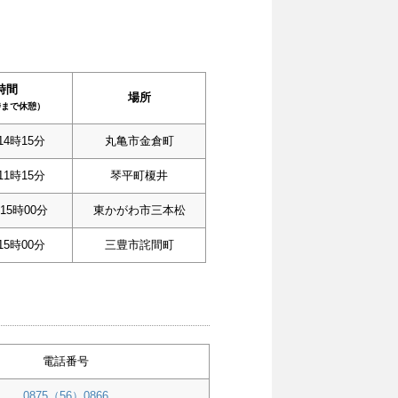
時間
場所
時まで休憩）
14時15分
丸亀市金倉町
11時15分
琴平町榎井
15時00分
東かがわ市三本松
15時00分
三豊市詫間町
電話番号
0875（56）0866