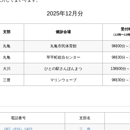
2025年12月分
受付
支部
健診会場
（12時〜13
丸亀
丸亀市民体育館
9時00分～
丸亀
琴平町総合センター
9時30分～
大川
ひとの駅さんぼんまつ
13時00分～
三豊
マリンウェーブ
9時30分～
電話番号
支部名
087（816）1403
三 豊