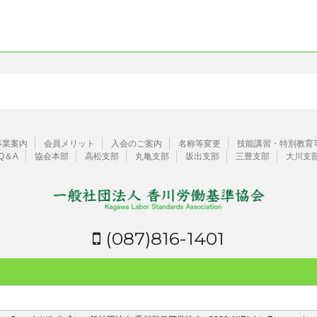
事業案内
会員メリット
入会のご案内
名称等変更
技能講習・特別教育
Q＆A
協会本部
高松支部
丸亀支部
坂出支部
三豊支部
大川支
(087)816-1401