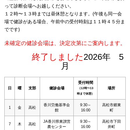
って診断会場へお越しください。
１２時〜１３時までは昼休憩となります。(午後も同一会
場で健診がある場合、午前中の受付時刻は１１時４５分ま
でです)
未確定の健診会場は、決定次第にご案内します。
終了しました
2026
年 5
月
受付時間
日
曜
支部
健診会場
場所
（12時〜13
時まで休憩）
香川労働基準会
9:30～
高松市郷東
1
金
高松
館
16:00
町
JA香川県東讃営
9:30～
高松市下田
7
木
高松
農センター
16:00
井町