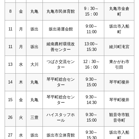
9：30～
丸亀市金倉
8
金
丸亀
丸亀市民体育館
15：00
町
9:00～
坂出市入船
11
月
坂出
坂出港運会館
11:00
町
綾南農村環境改
13:00～
11
月
坂出
綾川町滝宮
善センター
15:30
つばさ交流セン
12：30～
東かがわ市
13
水
大川
ター
16：00
引田
琴平町総合セン
9:30～
14
木
丸亀
琴平町榎井
ター
15:00
琴平町総合セン
9:30～
15
金
丸亀
琴平町榎井
ター
14:30
ハイスタッフホ
9:30～
観音寺市観
26
火
三豊
ール
15:00
音寺町
9:30～
坂出市入船
27
水
坂出
坂出市立体育館
15:30
町